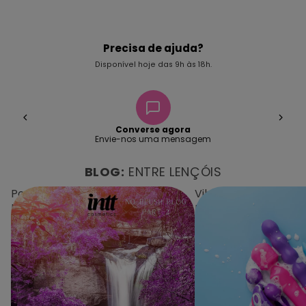
Precisa de ajuda?
Disponível hoje das 9h às 18h.
Converse agora
Envie-nos uma mensagem
BLOG:
ENTRE LENÇÓIS
Por que deverias sempre usar
Vibradores e Lubrifi
lubrificante?
Perfeita para Aumen
e o Conforto Sexual