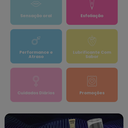
Sensação oral
Esfoliação
Performance e
Lubrificante Com
Atraso
Sabor
Cuidados Diários
Promoções