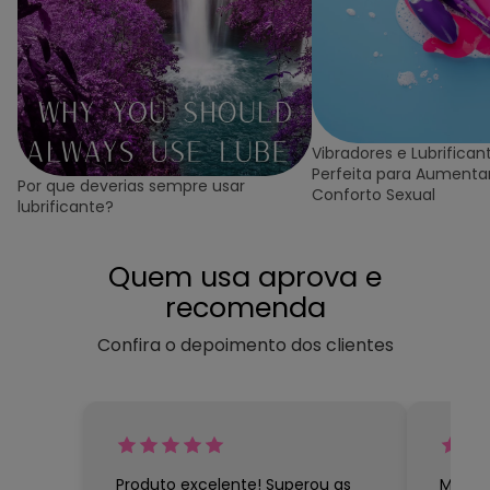
Vibradores e Lubrifican
Perfeita para Aumentar
Por que deverias sempre usar
Conforto Sexual
lubrificante?
Quem usa aprova e
recomenda
Confira o depoimento dos clientes
Produto excelente! Superou as
Muito 