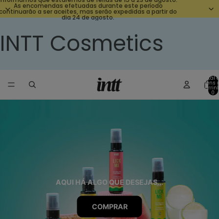
As encomendas efetuadas durante este período
continuarão a ser aceites, mas serão expedidas a partir do
dia 24 de agosto.
INTT Cosmetics
Total 
itens 
carrin
0
AQUI HÁ ALGO QUE DESEJAS...
COMPRAR