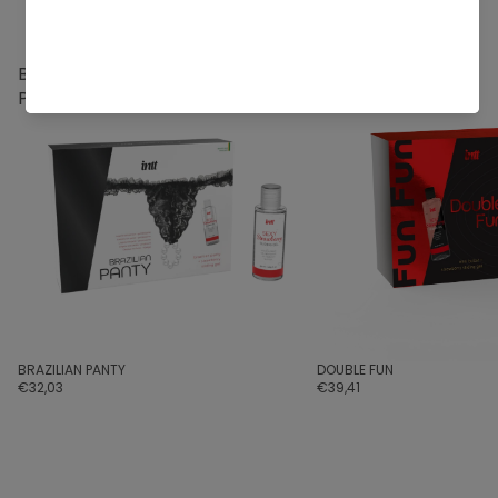
Os nossos kits
BRAZILIAN
DOUBLE
PANTY
FUN
BRAZILIAN PANTY
DOUBLE FUN
€32,03
€39,41