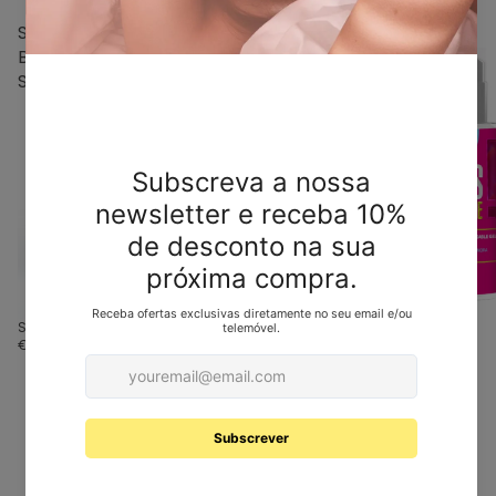
SLIDE
⁠KISS
BERRY
AND
SLIDE!
TASTE!
SLIDE BERRY SLIDE!
⁠KISS AND TASTE!
€11,96
€17,00