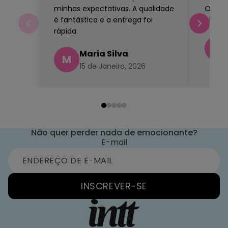
minhas expectativas. A qualidade
O prod
é fantástica e a entrega foi
chegou
rápida.
J
Maria Silva
M
15 de Janeiro, 2026
Não quer perder nada de emocionante?
E-mail
INSCREVER-SE